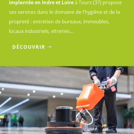
implantée en Indre et Loire
à Tours (37) propose
ses services dans le domaine de l’hygiène et de la
propreté : entretien de bureaux, immeubles,
locaux industriels, vitreries…
DÉCOUVRIR