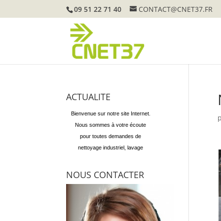
09 51 22 71 40
CONTACT@CNET37.FR
Bienvenue sur notre site Internet.
Nous sommes à votre écoute
ACTUALITE
pour toutes demandes de
nettoyage industriel, lavage
automobile écologique à la vapeur
Notre solution de nettoyage bio
et entretien d'espaces verts.
automobile n'utilise pas d'eau et
aucun produit néfaste pour
l'environnement. Avec CNET37,
préservez votre environnement.
NOUS CONTACTER