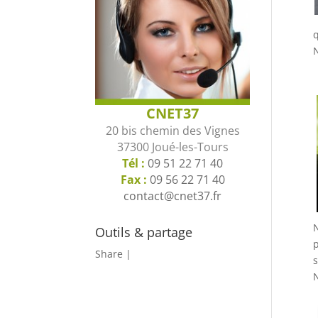
q
N
CNET37
20 bis chemin des Vignes
37300 Joué-les-Tours
Tél :
09 51 22 71 40
Fax :
09 56 22 71 40
contact@cnet37.fr
N
Outils & partage
p
Share
|
s
N