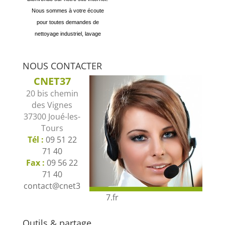
pour toutes demandes de
nettoyage industriel, lavage
automobile écologique à la vapeur
Notre solution de nettoyage bio
et entretien d'espaces verts.
automobile n'utilise pas d'eau et
aucun produit néfaste pour
NOUS CONTACTER
l'environnement. Avec CNET37,
CNET37
préservez votre environnement.
20 bis chemin
des Vignes
37300 Joué-les-
Tours
Tél :
09 51 22
71 40
Fax :
09 56 22
71 40
contact@cnet3
7.fr
Outils & partage